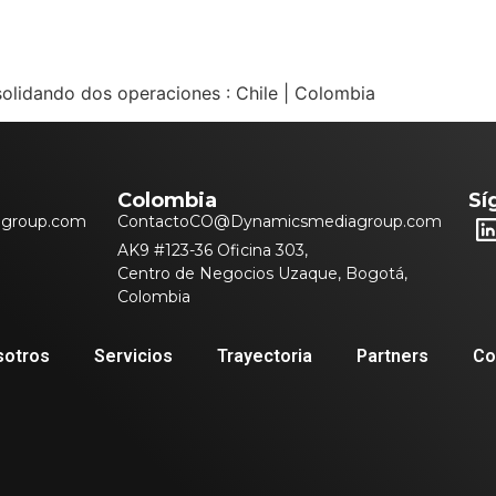
OTROS
SERVICIOS
TRAYECTORIA
PARTNERS
CON
solidando dos operaciones : Chile | Colombia
Colombia
Sí
group.com
ContactoCO@Dynamicsmediagroup.com
AK9 #123-36 Oficina 303,
Centro de Negocios Uzaque, Bogotá,
Colombia
sotros
Servicios
Trayectoria
Partners
Co