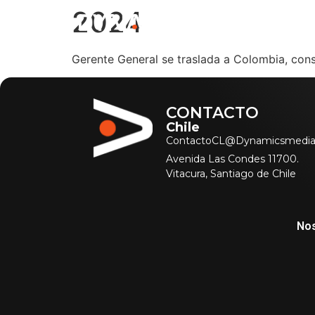
2024
NOS
Gerente General se traslada a Colombia, con
CONTACTO
Chile
ContactoCL@Dynamicsmedia
Avenida Las Condes 11700.
Vitacura, Santiago de Chile
No