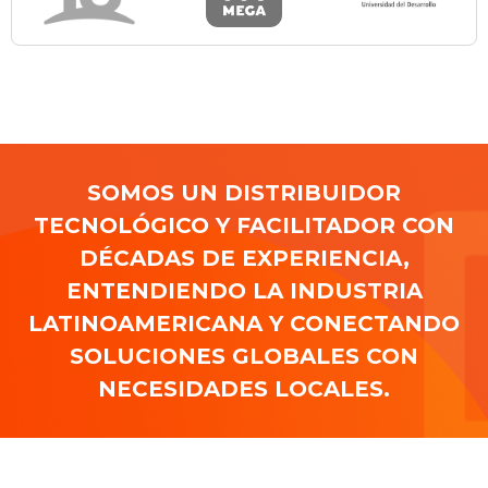
SOMOS UN DISTRIBUIDOR
TECNOLÓGICO Y FACILITADOR CON
DÉCADAS DE EXPERIENCIA,
ENTENDIENDO LA INDUSTRIA
LATINOAMERICANA Y CONECTANDO
SOLUCIONES GLOBALES CON
NECESIDADES LOCALES.