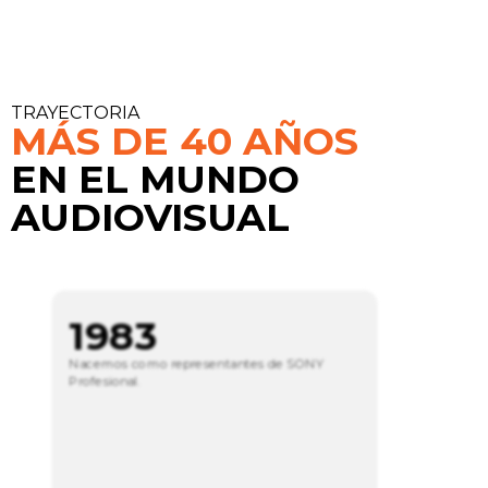
TRAYECTORIA
MÁS DE 40 AÑOS
EN EL MUNDO
AUDIOVISUAL
1983
Nacemos como representantes de SONY
S
Profesional.
In